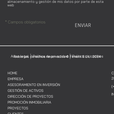
almacenamiento y gestión de mis datos por parte de esta
web
* Campos obligatorios
ENVIAR
Aviso legal
Política de privacidad
Política de cookies
Todos los derechos reservados © Fenext S.L.U. 2024
HOME
C
2
EMPRESA
ASESORAMIENTO EN INVERSIÓN
(
GESTIÓN DE ACTIVOS
I
DIRECCIÓN DE PROYECTOS
PROMOCIÓN INMOBILIARIA
PROYECTOS
CLIENTES