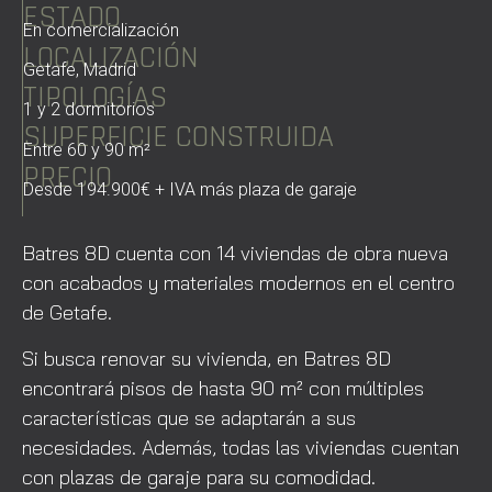
ESTADO
En comercialización
LOCALIZACIÓN
Getafe, Madrid
TIPOLOGÍAS
1 y 2 dormitorios
SUPERFICIE CONSTRUIDA
Entre 60 y 90 m²
PRECIO
Desde 194.900€ + IVA más plaza de garaje
Batres 8D cuenta con 14 viviendas de obra nueva
con acabados y materiales modernos en el centro
de Getafe.
Si busca renovar su vivienda, en Batres 8D
encontrará pisos de hasta 90 m² con múltiples
características que se adaptarán a sus
necesidades. Además, todas las viviendas cuentan
con plazas de garaje para su comodidad.