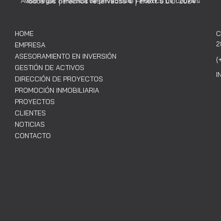
Aviso legal
Política de privacidad
Política de cookies
Todos los derechos reservados © Fenext S.L.U. 2024
HOME
C
2
EMPRESA
ASESORAMIENTO EN INVERSIÓN
(
GESTIÓN DE ACTIVOS
I
DIRECCIÓN DE PROYECTOS
PROMOCIÓN INMOBILIARIA
PROYECTOS
CLIENTES
NOTICIAS
CONTACTO