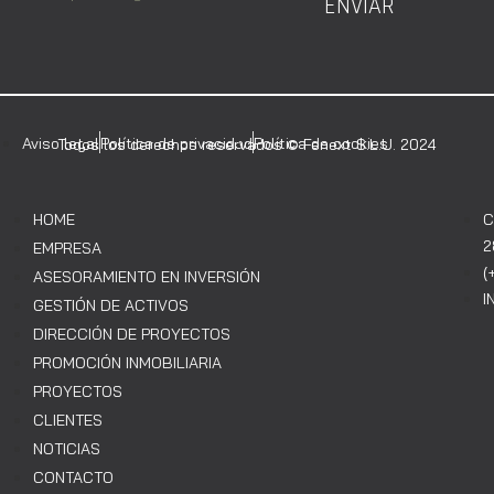
ENVIAR
Aviso legal
Política de privacidad
Política de cookies
Todos los derechos reservados © Fenext S.L.U. 2024
HOME
C
2
EMPRESA
(
ASESORAMIENTO EN INVERSIÓN
I
GESTIÓN DE ACTIVOS
DIRECCIÓN DE PROYECTOS
PROMOCIÓN INMOBILIARIA
PROYECTOS
CLIENTES
NOTICIAS
CONTACTO