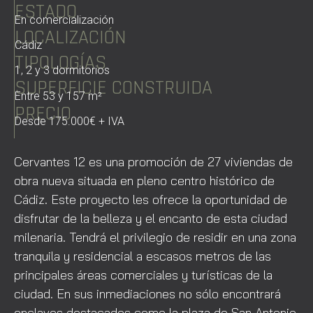
ESTADO
En comercialización
LOCALIZACIÓN
Cádiz
TIPOLOGÍAS
1, 2 y 3 dormitorios
SUPERFICIE CONSTRUIDA
Entre 53 y 157 m²
PRECIO
Desde 175.000€ + IVA
Cervantes 12 es una promoción de 27 viviendas de
obra nueva situada en pleno centro histórico de
Cádiz. Este proyecto les ofrece la oportunidad de
disfrutar de la belleza y el encanto de esta ciudad
milenaria. Tendrá el privilegio de residir en una zona
tranquila y residencial a escasos metros de las
principales áreas comerciales y turísticas de la
ciudad. En sus inmediaciones no sólo encontrará
enclaves destacados como la plaza de San Antonio,