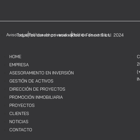
Aviso legal
Política de privacidad
Política de cookies
Todos los derechos reservados © Fenext S.L.U. 2024
HOME
C
2
EMPRESA
(
ASESORAMIENTO EN INVERSIÓN
I
GESTIÓN DE ACTIVOS
DIRECCIÓN DE PROYECTOS
PROMOCIÓN INMOBILIARIA
PROYECTOS
CLIENTES
NOTICIAS
CONTACTO