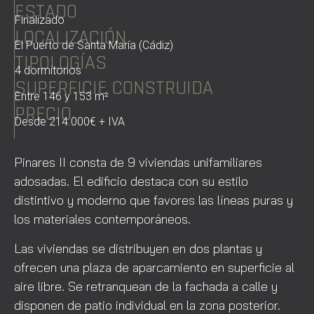
ESTADO
Finalizado
LOCALIZACIÓN
El Puerto de Santa María (Cádiz)
TIPOLOGÍAS
4 dormitorios
SUPERFICIE CONSTRUIDA
Entre 146 y 153 m²
PRECIO
Desde 214.000€ + IVA
Pinares II consta de 9 viviendas unifamiliares
adosadas. El edificio destaca con su estilo
distintivo y moderno que favores las líneas puras y
los materiales contemporáneos.
Las viviendas se distribuyen en dos plantas y
ofrecen una plaza de aparcamiento en superficie al
aire libre. Se retranquean de la fachada a calle y
disponen de patio individual en la zona posterior.