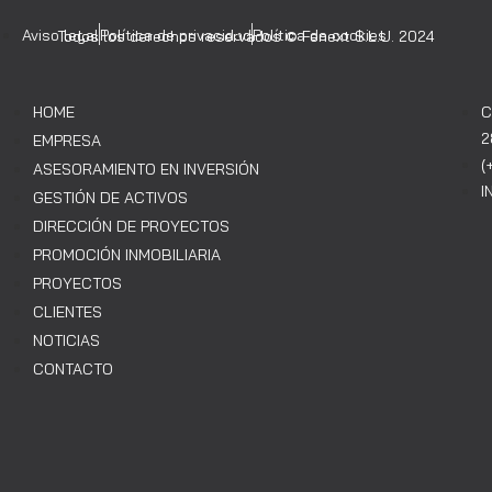
Aviso legal
Política de privacidad
Política de cookies
Todos los derechos reservados © Fenext S.L.U. 2024
HOME
C
2
EMPRESA
(
ASESORAMIENTO EN INVERSIÓN
I
GESTIÓN DE ACTIVOS
DIRECCIÓN DE PROYECTOS
PROMOCIÓN INMOBILIARIA
PROYECTOS
CLIENTES
NOTICIAS
CONTACTO