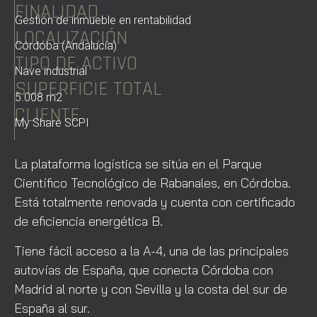
FINALIDAD
Gestión de inmueble en rentabilidad
LOCALIZACIÓN
Córdoba (Andalucía)
TIPO DE ACTIVO
Nave industrial
SUPERFICIE TOTAL
5.008 m2
CLIENTE
My Share SCPI
La plataforma logística se sitúa en el Parque
Científico Tecnológico de Rabanales, en Córdoba.
Está totalmente renovada y cuenta con certificado
de eficiencia energética B.
Tiene fácil acceso a la A-4, una de las principales
autovías de España, que conecta Córdoba con
Madrid al norte y con Sevilla y la costa del sur de
España al sur.