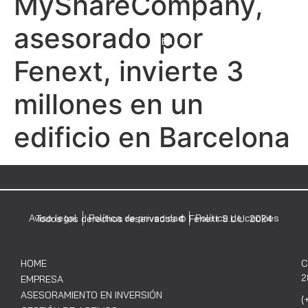
MyShareCompany,
MENÚ
asesorado por
EN
FR
Fenext, invierte 3
millones en un
edificio en Barcelona
Aviso legal
Política de privacidad
Política de cookies
Todos los derechos reservados © Fenext S.L.U. 2024
HOME
C
2
EMPRESA
ASESORAMIENTO EN INVERSIÓN
(