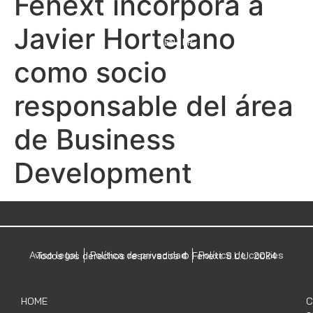
Fenext incorpora a
MENÚ
Javier Hortelano
EN
FR
como socio
responsable del área
de Business
Development
Aviso legal
Política de privacidad
Política de cookies
Todos los derechos reservados © Fenext S.L.U. 2024
HOME
C